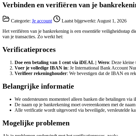
Verbinden en verifiëren van je bankrekeni
Categorie:
Je account
Laatst bijgewerkt:
August 1, 2026
Het verifiëren van je bankrekening is een essentiële veiligheidsstap di
van je transacties. Zo werkt het:
Verificatieproces
Doe een betaling van 1 cent via iDEAL | Wero
: Deze kleine 
Voer je volledige IBAN in
: Je International Bank Account Nu
Verifieer rekeninghouder
: We bevestigen dat de IBAN en r
Belangrijke informatie
We ondersteunen momenteel alleen banken die betalingen via
De naam op je bankrekening moet overeenkomen met de naam wa
Alle verificatie wordt uitgevoerd via beveiligde, versleutelde k
Mogelijke problemen
Als je problemen ondervindt met het verificatieproces, zoals: