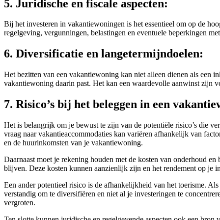
5. Juridische en fiscale aspecten:
Bij het investeren in vakantiewoningen is het essentieel om op de hoog
regelgeving, vergunningen, belastingen en eventuele beperkingen met
6. Diversificatie en langetermijndoelen:
Het bezitten van een vakantiewoning kan niet alleen dienen als een i
vakantiewoning daarin past. Het kan een waardevolle aanwinst zijn 
7. Risico’s bij het beleggen in een vakanti
Het is belangrijk om je bewust te zijn van de potentiële risico’s die ve
vraag naar vakantieaccommodaties kan variëren afhankelijk van facto
en de huurinkomsten van je vakantiewoning.
Daarnaast moet je rekening houden met de kosten van onderhoud en b
blijven. Deze kosten kunnen aanzienlijk zijn en het rendement op je i
Een ander potentieel risico is de afhankelijkheid van het toerisme. A
verstandig om te diversifiëren en niet al je investeringen te concentre
vergroten.
Ten slotte kunnen juridische en regelgevende aspecten ook een bron v