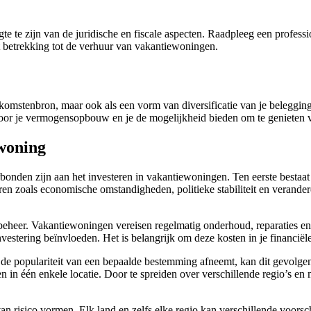
te te zijn van de juridische en fiscale aspecten. Raadpleeg een professi
 betrekking tot de verhuur van vakantiewoningen.
nkomstenbron, maar ook als een vorm van diversificatie van je beleggin
voor je vermogensopbouw en je de mogelijkheid bieden om te genieten 
ewoning
rbonden zijn aan het investeren in vakantiewoningen. Ten eerste bestaat e
ren zoals economische omstandigheden, politieke stabiliteit en verand
eheer. Vakantiewoningen vereisen regelmatig onderhoud, reparaties en
nvestering beïnvloeden. Het is belangrijk om deze kosten in je financië
ls de populariteit van een bepaalde bestemming afneemt, kan dit gevolg
ren in één enkele locatie. Door te spreiden over verschillende regio’s e
an risico vormen. Elk land en zelfs elke regio kan verschillende voors