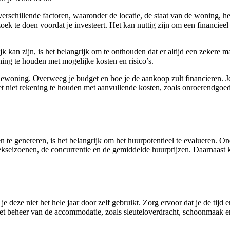
erschillende factoren, waaronder de locatie, de staat van de woning, 
k te doen voordat je investeert. Het kan nuttig zijn om een financieel 
kan zijn, is het belangrijk om te onthouden dat er altijd een zekere ma
ng te houden met mogelijke kosten en risico’s.
kantiewoning. Overweeg je budget en hoe je de aankoop zult financieren. 
geet niet rekening te houden met aanvullende kosten, zoals onroerendgo
 te genereren, is het belangrijk om het huurpotentieel te evalueren. On
seizoenen, de concurrentie en de gemiddelde huurprijzen. Daarnaast kun
 je deze niet het hele jaar door zelf gebruikt. Zorg ervoor dat je de 
 het beheer van de accommodatie, zoals sleuteloverdracht, schoonmaak 