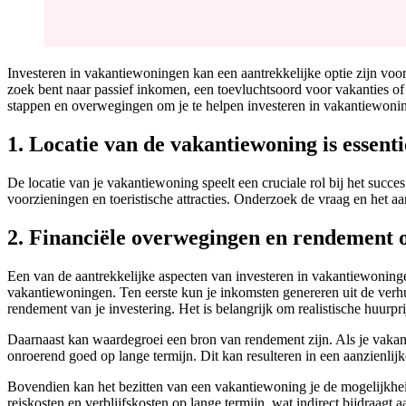
Investeren in vakantiewoningen kan een aantrekkelijke optie zijn voor
zoek bent naar passief inkomen, een toevluchtsoord voor vakanties of
stappen en overwegingen om je te helpen investeren in vakantiewoni
1. Locatie van de vakantiewoning is essenti
De locatie van je vakantiewoning speelt een cruciale rol bij het succ
voorzieningen en toeristische attracties. Onderzoek de vraag en het a
2. Financiële overwegingen en rendement 
Een van de aantrekkelijke aspecten van investeren in vakantiewoninge
vakantiewoningen. Ten eerste kun je inkomsten genereren uit de ver
rendement van je investering. Het is belangrijk om realistische huurpr
Daarnaast kan waardegroei een bron van rendement zijn. Als je vakanti
onroerend goed op lange termijn. Dit kan resulteren in een aanzienlijke
Bovendien kan het bezitten van een vakantiewoning je de mogelijkhei
reiskosten en verblijfskosten op lange termijn, wat indirect bijdraagt 