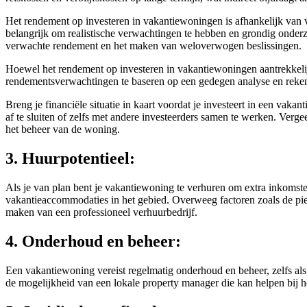
Het rendement op investeren in vakantiewoningen is afhankelijk van v
belangrijk om realistische verwachtingen te hebben en grondig onderzoe
verwachte rendement en het maken van weloverwogen beslissingen.
Hoewel het rendement op investeren in vakantiewoningen aantrekkelijk 
rendementsverwachtingen te baseren op een gedegen analyse en rekeni
Breng je financiële situatie in kaart voordat je investeert in een va
af te sluiten of zelfs met andere investeerders samen te werken. Ver
het beheer van de woning.
3. Huurpotentieel:
Als je van plan bent je vakantiewoning te verhuren om extra inkomsten
vakantieaccommodaties in het gebied. Overweeg factoren zoals de piek
maken van een professioneel verhuurbedrijf.
4. Onderhoud en beheer:
Een vakantiewoning vereist regelmatig onderhoud en beheer, zelfs als
de mogelijkheid van een lokale property manager die kan helpen bij