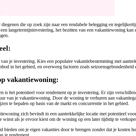
 diegenen die op zoek zijn naar een rendabele belegging en tegelijkert
 een langetermijninvestering, het bezitten van een vakantiewoning kan 
ngen.
eel:
es van je investering. Kies een populaire vakantiebestemming met aantr
anbod in het gebied, en overweeg factoren zoals seizoensgebondenheid e
op vakantiewoning:
n is het potentieel voor rendement op je investering. Er zijn verschil
huur van je vakantiewoning. Door de woning te verhuren aan vakantieg
ijzen te bepalen op basis van de markt en concurrentie in het gebied.
ewoning zich bevindt in een aantrekkelijke locatie met potentieel voor
 winst als je ervoor kiest om de woning op een later tijdstip te verkope
d bieden om je eigen vakanties door te brengen zonder dat je kosten h
aan je rendement.