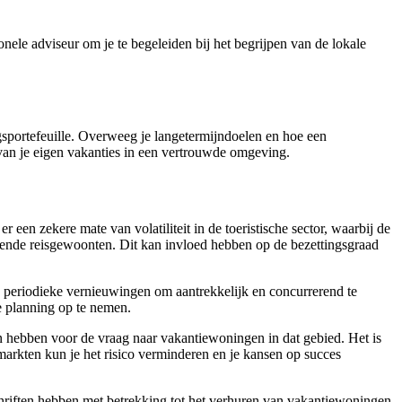
onele adviseur om je te begeleiden bij het begrijpen van de lokale
gsportefeuille. Overweeg je langetermijndoelen en hoe een
van je eigen vakanties in een vertrouwde omgeving.
r een zekere mate van volatiliteit in de toeristische sector, waarbij de
erende reisgewoonten. Dit kan invloed hebben op de bezettingsgraad
 periodieke vernieuwingen om aantrekkelijk en concurrerend te
le planning op te nemen.
en hebben voor de vraag naar vakantiewoningen in dat gebied. Het is
n markten kun je het risico verminderen en je kansen op succes
chriften hebben met betrekking tot het verhuren van vakantiewoningen.